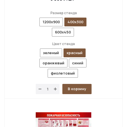
Размер стенда
1200х900
400х300
600х450
Цвет стенда
зеленый
красный
оранжевый
синий
фиолетовый
В корзину