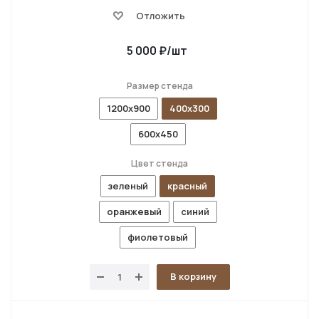
Отложить
5 000
₽
/шт
Размер стенда
1200х900
400х300
600х450
Цвет стенда
зеленый
красный
оранжевый
синий
фиолетовый
В корзину