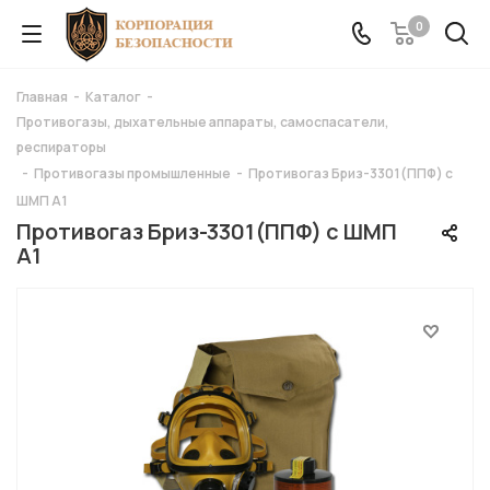
0
Главная
-
Каталог
-
Противогазы, дыхательные аппараты, самоспасатели,
респираторы
-
Противогазы промышленные
-
Противогаз Бриз-3301(ППФ) c
ШМП A1
Противогаз Бриз-3301(ППФ) c ШМП
A1