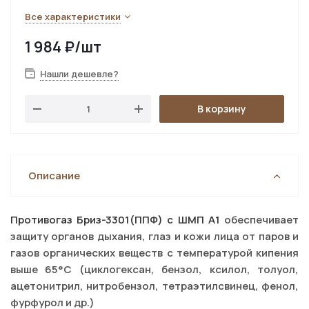
Все характеристики
1 984
₽
/шт
Нашли дешевле?
В корзину
Описание
Противогаз Бриз-3301(ППФ) c ШМП A1
обеспечивает
защиту органов дыхания, глаз и кожи лица от паров и
газов органических веществ с температурой кипения
выше 65°С (циклогексан, бензол, ксилол, толуол,
ацетонитрил, нитробензол, тетраэтилсвинец, фенол,
фурфурол и др.)