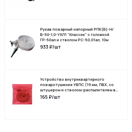
Рукав пожарный напорный РПК(В)-Н/
В-50-1,0-УХЛ1 "Классик" с головкой
ГР-50ал и стволом РС-50,01ал, 10м
933
₽
/шт
Устройство внутриквартирного
пожаротушения УВПС (19 мм, ПВХ, со
штуцером и стволом-распылителем в
сумке)
165
₽
/шт