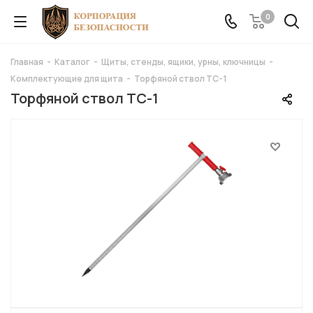
0
Главная
-
Каталог
-
Щиты, стенды, ящики, урны, ключницы
-
Комплектующие для щита
-
Торфяной ствол ТС-1
Торфяной ствол ТС-1