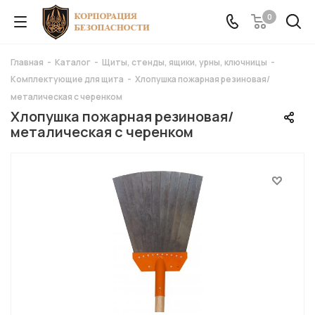
0
Главная
-
Каталог
-
Щиты, стенды, ящики, урны, ключницы
-
Комплектующие для щита
-
Хлопушка пожарная резиновая/
металическая с черенком
Хлопушка пожарная резиновая/
металическая с черенком