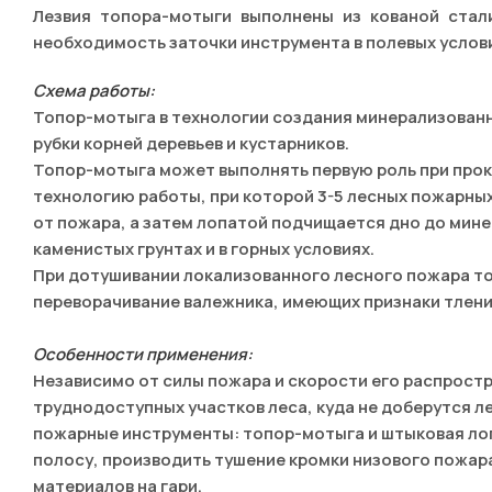
Лезвия топора-мотыги выполнены из кованой стал
необходимость заточки инструмента в полевых услов
Схема работы:
Топор-мотыга в технологии создания минерализованн
рубки корней деревьев и кустарников.
Топор-мотыга может выполнять первую роль при про
технологию работы, при которой 3-5 лесных пожарных
от пожара, а затем лопатой подчищается дно до мин
каменистых грунтах и в горных условиях.
При дотушивании локализованного лесного пожара то
переворачивание валежника, имеющих признаки тлени
Особенности применения:
Независимо от силы пожара и скорости его распростр
труднодоступных участков леса, куда не доберутся 
пожарные инструменты: топор-мотыга и штыковая ло
полосу, производить тушение кромки низового пожар
материалов на гари.