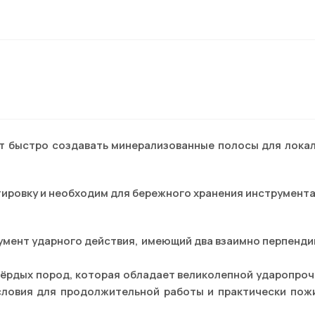
т быстро создавать минерализованные полосы для локал
ировку и необходим для бережного хранения инструмента
умент ударного действия, имеющий два взаимно перпенд
вёрдых пород, которая обладает великолепной ударопро
словия для продолжительной работы и практически пож