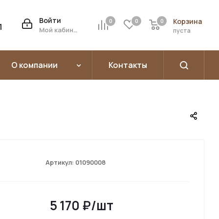
Войти
Корзина
0
0
0
0
1
Мой кабинет
пуста
О компании
Контакты
Артикул:
01090008
5 170
₽
/шт