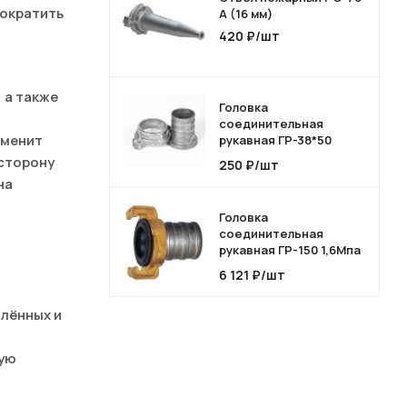
ократить
А (16 мм)
420
₽
/шт
 а также
Головка
соединительная
именит
рукавная ГР-38*50
Алюм.
 сторону
250
₽
/шт
на
Головка
соединительная
рукавная ГР-150 1,6Мпа
Л-А (Комбинир)
6 121
₽
/шт
алённых и
ную