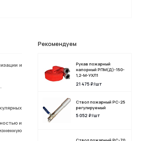
Рекомендуем
Рукав пожарный
изации и
напорный РПМ(Д)-150-
1,2-М-УХЛ1
"Латексированный"с
21 475
₽
/шт
.
головками ГРВ-150ал
Ствол пожарный РС-25
икулярных
регулируемый
5 052
₽
/шт
чностью и
изненную
Ствол пожарный РС-70