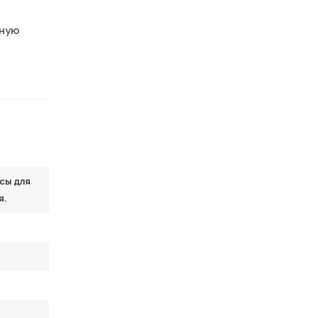
нную
сы для
я.