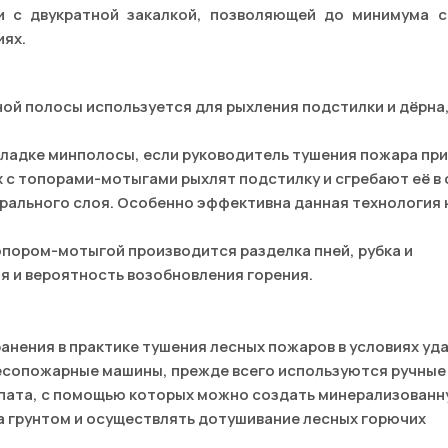
и с двукратной закалкой, позволяющей до минимума с
иях.
ой полосы используется для рыхления подстилки и дёрна,
кладке минполосы, если руководитель тушения пожара пр
 с топорами-мотыгами рыхлят подстилку и сгребают её в
ерального слоя. Особенно эффективна данная технология 
пором-мотыгой производится разделка пней, рубка и
я и вероятность возобновления горения.
анения в практике тушения лесных пожаров в условиях уд
лесопожарные машины, прежде всего используются ручные
пата, с помощью которых можно создать минерализован
а грунтом и осуществлять дотушивание лесных горючих