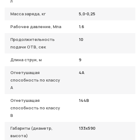
л
Масса заряда, кг
5,0-0,25
Рабочее давление, Мпа
1.6
Продолжительность
10
подачи ОТВ, сек
Длина струи, м
9
Огнетушащая
4А
способность по классу
A
Огнетушащая
144В
способность по классу
B
Габариты (диаметр,
133х590
высота)