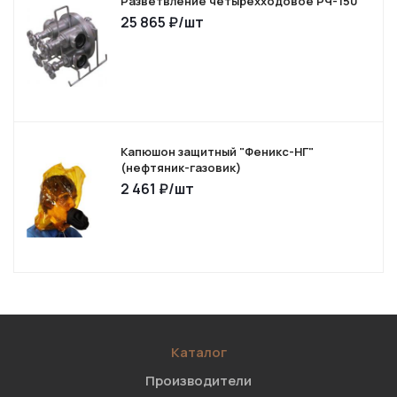
Разветвление четырехходовое РЧ-150
25 865
₽
/шт
Капюшон защитный "Феникс-НГ"
(нефтяник-газовик)
2 461
₽
/шт
Каталог
Производители